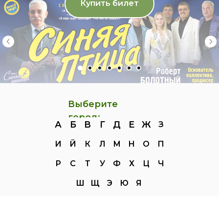
Купить билет
Выберите
город:
А
Б
В
Г
Д
Е
Ж
З
И
Й
К
Л
М
Н
О
П
Р
С
Т
У
Ф
Х
Ц
Ч
Ш
Щ
Э
Ю
Я