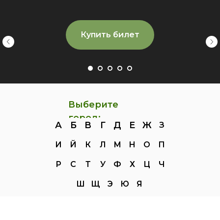
Купить билет
Выберите
город:
А
Б
В
Г
Д
Е
Ж
З
И
Й
К
Л
М
Н
О
П
Р
С
Т
У
Ф
Х
Ц
Ч
Ш
Щ
Э
Ю
Я