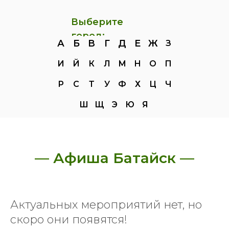
Выберите
город:
А
Б
В
Г
Д
Е
Ж
З
И
Й
К
Л
М
Н
О
П
Р
С
Т
У
Ф
Х
Ц
Ч
Ш
Щ
Э
Ю
Я
— Афиша Батайск —
Актуальных мероприятий нет, но
скоро они появятся!