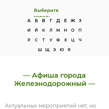
Выберите
город:
А
Б
В
Г
Д
Е
Ж
З
И
Й
К
Л
М
Н
О
П
Р
С
Т
У
Ф
Х
Ц
Ч
Ш
Щ
Э
Ю
Я
— Афиша города
Железнодорожный —
Актуальных мероприятий нет, но