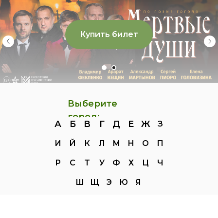
Купить билет
Выберите
город:
А
Б
В
Г
Д
Е
Ж
З
И
Й
К
Л
М
Н
О
П
Р
С
Т
У
Ф
Х
Ц
Ч
Ш
Щ
Э
Ю
Я