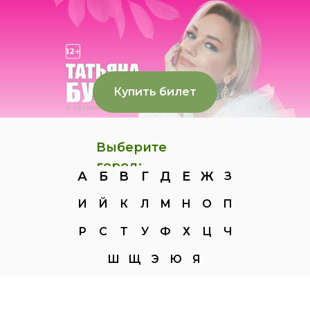
Купить билет
Выберите
город:
А
Б
В
Г
Д
Е
Ж
З
И
Й
К
Л
М
Н
О
П
Р
С
Т
У
Ф
Х
Ц
Ч
Ш
Щ
Э
Ю
Я