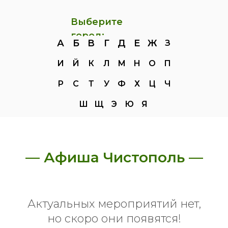
Выберите
город:
А
Б
В
Г
Д
Е
Ж
З
И
Й
К
Л
М
Н
О
П
Р
С
Т
У
Ф
Х
Ц
Ч
Ш
Щ
Э
Ю
Я
— Афиша Чистополь —
Актуальных мероприятий нет,
но скоро они появятся!