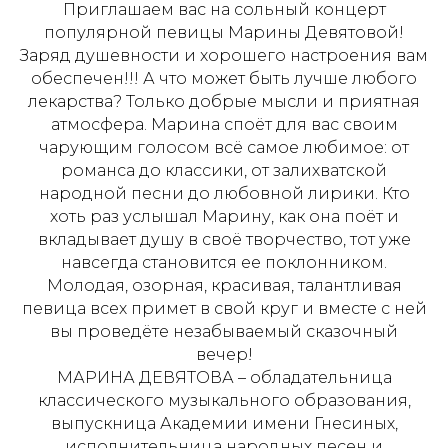
Приглашаем вас на сольный концерт
популярной певицы Марины Девятовой!
Заряд душевности и хорошего настроения вам
обеспечен!!! А что может быть лучше любого
лекарства? Только добрые мысли и приятная
атмосфера. Марина споёт для вас своим
чарующим голосом всё самое любимое: от
романса до классики, от залихватской
народной песни до любовной лирики. Кто
хоть раз услышал Марину, как она поёт и
вкладывает душу в своё творчество, тот уже
навсегда становится ее поклонником.
Молодая, озорная, красивая, талантливая
певица всех примет в свой круг и вместе с ней
вы проведёте незабываемый сказочный
вечер!
МАРИНА ДЕВЯТОВА – обладательница
классического музыкального образования,
выпускница Академии имени Гнесиных,
исполнительница народных песен и