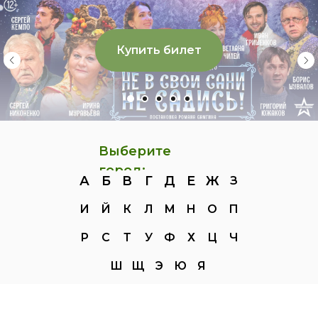
Купить билет
Выберите
город:
А
Б
В
Г
Д
Е
Ж
З
И
Й
К
Л
М
Н
О
П
Р
С
Т
У
Ф
Х
Ц
Ч
Ш
Щ
Э
Ю
Я