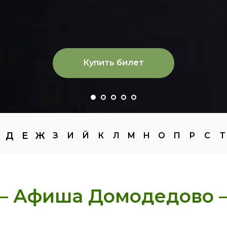
Купить билет
Д
Е
Ж
З
И
Й
К
Л
М
Н
О
П
Р
С
Т
— Афиша Домодедово 