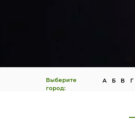
Выберите
А
Б
В
Г
город: