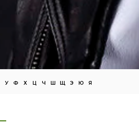
У
Ф
Х
Ц
Ч
Ш
Щ
Э
Ю
Я
—