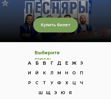
Купить билет
Выберите
город:
А
Б
В
Г
Д
Е
Ж
З
И
Й
К
Л
М
Н
О
П
Р
С
Т
У
Ф
Х
Ц
Ч
Ш
Щ
Э
Ю
Я