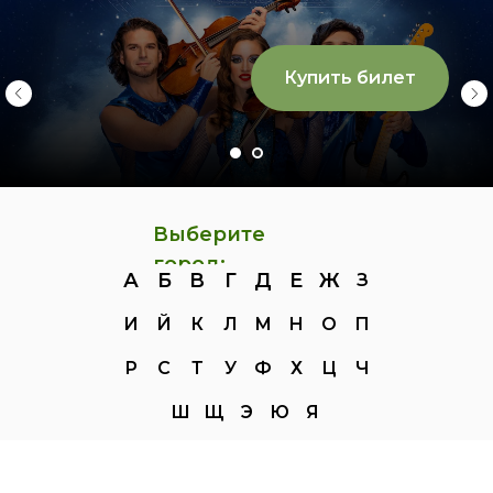
Купить билет
Выберите
город:
А
Б
В
Г
Д
Е
Ж
З
И
Й
К
Л
М
Н
О
П
Р
С
Т
У
Ф
Х
Ц
Ч
Ш
Щ
Э
Ю
Я