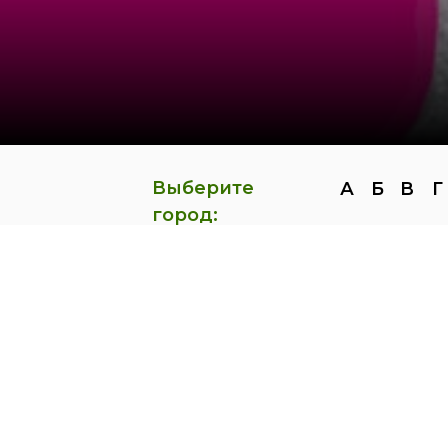
Выберите
А
Б
В
Г
город: