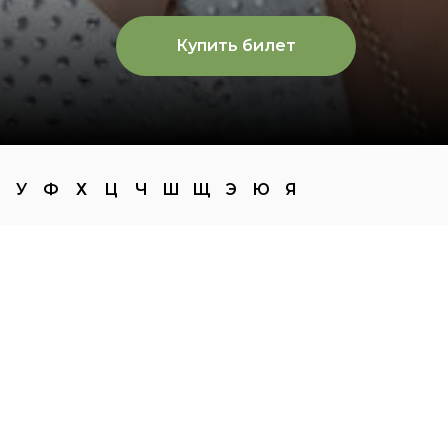
Купить билет
У
Ф
Х
Ц
Ч
Ш
Щ
Э
Ю
Я