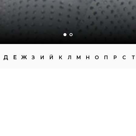
Д
Е
Ж
З
И
Й
К
Л
М
Н
О
П
Р
С
Т
— Афиша Салавата —