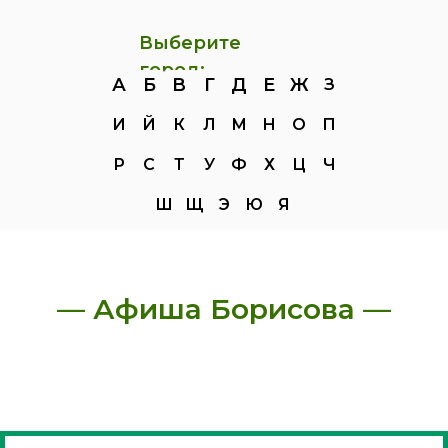
Выберите
город:
А
Б
В
Г
Д
Е
Ж
З
И
Й
К
Л
М
Н
О
П
Р
С
Т
У
Ф
Х
Ц
Ч
Ш
Щ
Э
Ю
Я
— Афиша Борисова —