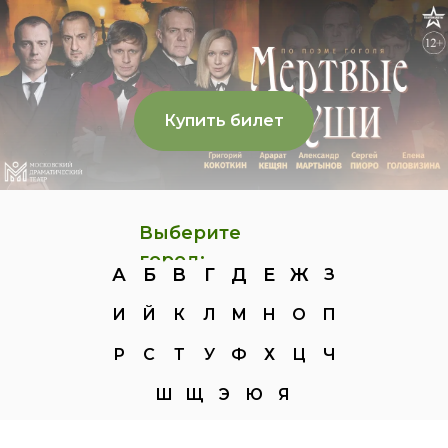
Купить билет
Выберите
город:
А
Б
В
Г
Д
Е
Ж
З
И
Й
К
Л
М
Н
О
П
Р
С
Т
У
Ф
Х
Ц
Ч
Ш
Щ
Э
Ю
Я