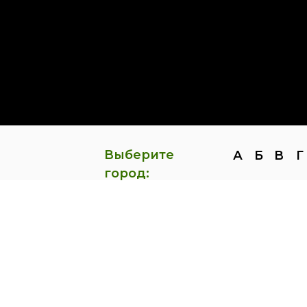
Выберите
А
Б
В
Г
город: