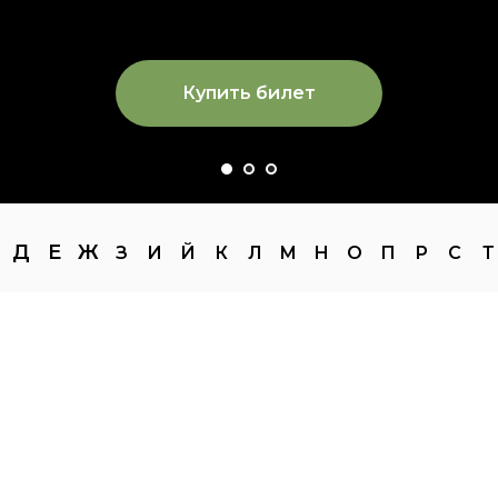
Купить билет
Д
Е
Ж
З
И
Й
К
Л
М
Н
О
П
Р
С
Т
— Афиша Воткинск —