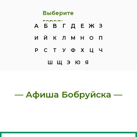
Выберите
город:
А
Б
В
Г
Д
Е
Ж
З
И
Й
К
Л
М
Н
О
П
Р
С
Т
У
Ф
Х
Ц
Ч
Ш
Щ
Э
Ю
Я
— Афиша Бобруйска —