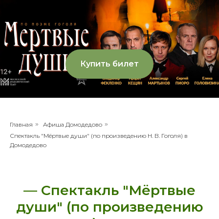
Купить билет
Главная
»
Афиша Домодедово
»
Спектакль "Мёртвые души" (по произведению Н. В. Гоголя) в
Домодедово
— Спектакль "Мёртвые
души" (по произведению