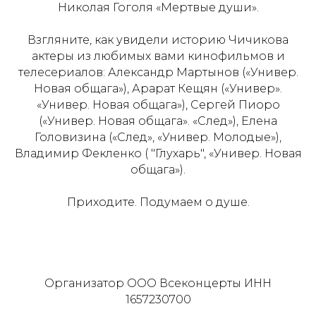
Николая Гоголя «Мертвые души».
Взгляните, как увидели историю Чичикова
актеры из любимых вами кинофильмов и
телесериалов: Александр Мартынов («Универ.
Новая общага»), Арарат Кещян («Универ».
«Универ. Новая общага»), Сергей Пиоро
(«Универ. Новая общага». «След»), Елена
Головизина («След», «Универ. Молодые»),
Владимир Фекленко ( "Глухарь", «Универ. Новая
общага»).
Приходите. Подумаем о душе.
Организатор ООО Всеконцерты ИНН
1657230700