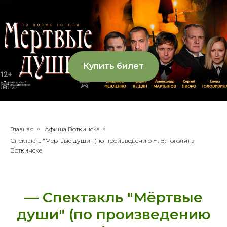
Купить билет
Главная
»
Афиша Воткинска
»
Спектакль "Мёртвые души" (по произведению Н. В. Гоголя) в
Воткинске
— Спектакль "Мёртвые
души" (по произведению