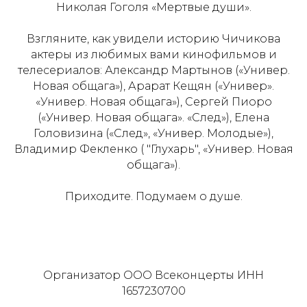
Николая Гоголя «Мертвые души».
Взгляните, как увидели историю Чичикова
актеры из любимых вами кинофильмов и
телесериалов: Александр Мартынов («Универ.
Новая общага»), Арарат Кещян («Универ».
«Универ. Новая общага»), Сергей Пиоро
(«Универ. Новая общага». «След»), Елена
Головизина («След», «Универ. Молодые»),
Владимир Фекленко ( "Глухарь", «Универ. Новая
общага»).
Приходите. Подумаем о душе.
Организатор ООО Всеконцерты ИНН
1657230700