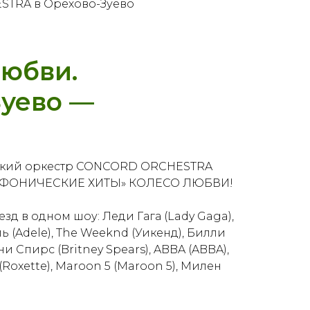
STRA в Орехово-Зуево
любви.
уево —
ский оркестр CONCORD ORCHESTRA
СИМФОНИЧЕСКИЕ ХИТЫ» КОЛЕСО ЛЮБВИ!
д в одном шоу: Леди Гага (Lady Gaga),
ь (Adele), The Weeknd (Уикенд), Билли
тни Спирс (Britney Spears), ABBA (ABBA),
(Roxette), Maroon 5 (Maroon 5), Милен
eche Mode (Депеш Мод).