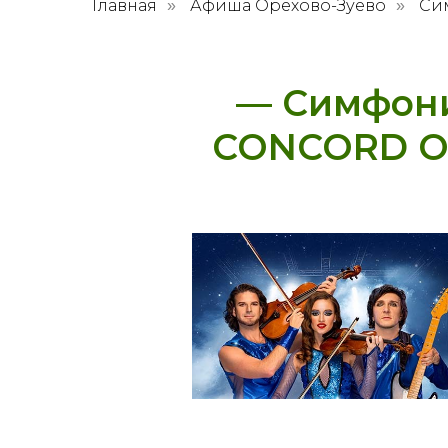
Главная
Афиша Орехово-Зуево
Си
»
»
— Симфони
CONCORD OR