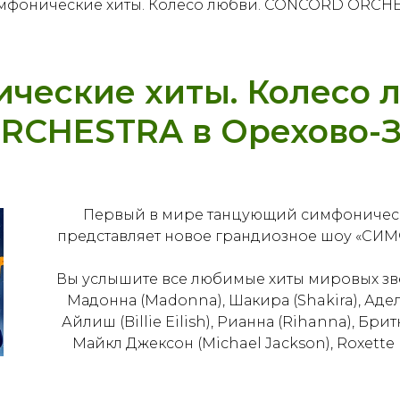
мфонические хиты. Колесо любви. CONCORD ORCHE
ческие хиты. Колесо 
CHESTRA в Орехово-З
Первый в мире танцующий симфониче
представляет новое грандиозное шоу «
Вы услышите все любимые хиты мировых звез
Мадонна (Madonna), Шакира (Shakira), Адел
Айлиш (Billie Eilish), Рианна (Rihanna), Бри
Майкл Джексон (Michael Jackson), Roxette 
Фармер (Mylène Farmer), Dep