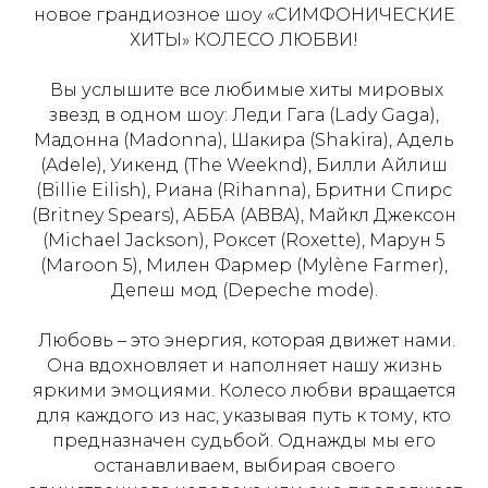
новое грандиозное шоу «СИМФОНИЧЕСКИЕ
ХИТЫ» КОЛЕСО ЛЮБВИ!
Вы услышите все любимые хиты мировых
звезд в одном шоу: Леди Гага (Lady Gaga),
Мадонна (Madonna), Шакира (Shakira), Адель
(Adele), Уикенд (The Weeknd), Билли Айлиш
(Billie Eilish), Риана (Rihanna), Бритни Спирс
(Britney Spears), АББА (ABBA), Майкл Джексон
(Michael Jackson), Роксет (Roxette), Марун 5
(Maroon 5), Милен Фармер (Mylène Farmer),
Депеш мод (Depeche mode).
Любовь – это энергия, которая движет нами.
Она вдохновляет и наполняет нашу жизнь
яркими эмоциями. Колесо любви вращается
для каждого из нас, указывая путь к тому, кто
предназначен судьбой. Однажды мы его
останавливаем, выбирая своего