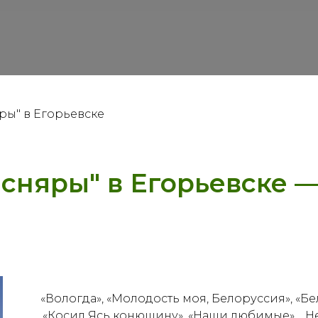
ры" в Егорьевске
сняры" в Егорьевске 
«Вологда», «Молодость моя, Белоруссия», «Бе
«Косил Ясь конюшину», «Наши любимые»… Нет