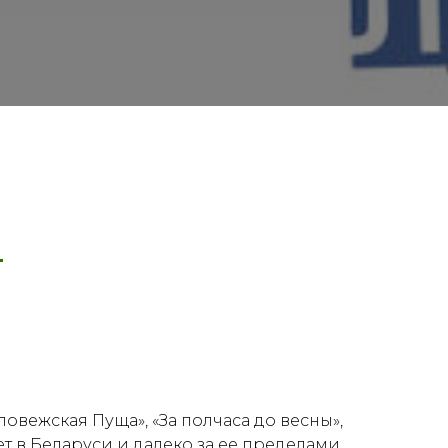
—
ловежская Пуща», «За полчаса до весны»,
 в Беларуси и далеко за ее пределами