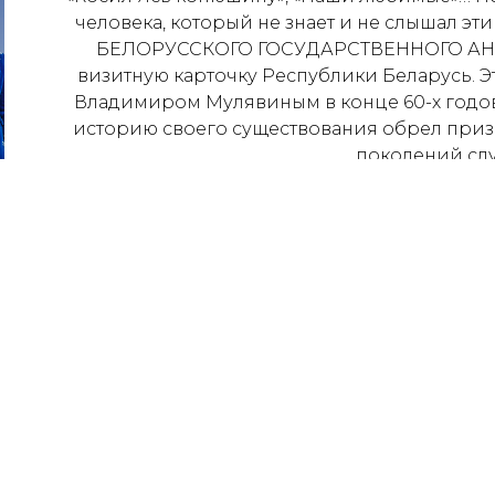
человека, который не знает и не слышал эти 
БЕЛОРУССКОГО ГОСУДАРСТВЕННОГО АНС
визитную карточку Республики Беларусь. Э
Владимиром Мулявиным в конце 60-х годов
историю своего существования обрел при
поколений сл
В ансамбле за эти годы сменилось не одно п
легендарного ансамбля доверено продолж
артистов. Они являются достойными п
богатейшего творческого насл
Артисты ансамбля «Песняры» бережно сохр
музыкальные традиции и неповторимый ст
развивают и обогащают репертуар ансамб
концертные программы, активно гастроли
География гастролей коллектива широка: Росс
Эстония, Польша, Ливан, Азербайджан, Кыргыз