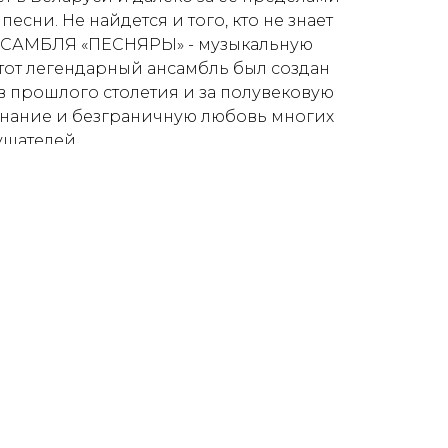
песни. Не найдется и того, кто не знает
АМБЛЯ «ПЕСНЯРЫ» - музыкальную
тот легендарный ансамбль был создан
 прошлого столетия и за полувековую
знание и безграничную любовь многих
ушателей.
околение музыкантов. Сегодня традиции
ать молодому поколению талантливых
равопреемниками и продолжателями
едия Владимира Мулявина.
аняют «Золотой песенный фонд», все
иль своего легендарного коллектива,
ля, выпуская новые песни, альбомы,
руют в Беларуси и за ее пределами.
ия, Грузия, Узбекистан, Литва, Латвия,
стан, Армения, Украина, Молдова, Литва,