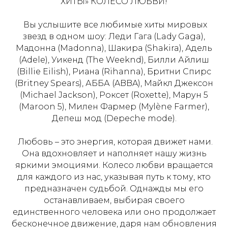
ХИТЫ» КОЛЕСО ЛЮБВИ!
Вы услышите все любимые хиты мировых
звезд в одном шоу: Леди Гага (Lady Gaga),
Мадонна (Madonna), Шакира (Shakira), Адель
(Adele), Уикенд (The Weeknd), Билли Айлиш
(Billie Eilish), Риана (Rihanna), Бритни Спирс
(Britney Spears), АББА (ABBA), Майкл Джексон
(Michael Jackson), Роксет (Roxette), Марун 5
(Maroon 5), Милен Фармер (Mylène Farmer),
Депеш мод (Depeche mode).
Любовь – это энергия, которая движет нами.
Она вдохновляет и наполняет нашу жизнь
яркими эмоциями. Колесо любви вращается
для каждого из нас, указывая путь к тому, кто
предназначен судьбой. Однажды мы его
останавливаем, выбирая своего
единственного человека или оно продолжает
бесконечное движение, даря нам обновления