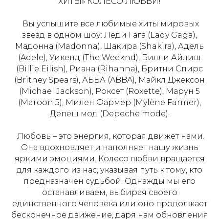
ХИТЫ» КОЛЕСО ЛЮБВИ!
Вы услышите все любимые хиты мировых
звезд в одном шоу: Леди Гага (Lady Gaga),
Мадонна (Madonna), Шакира (Shakira), Адель
(Adele), Уикенд (The Weeknd), Билли Айлиш
(Billie Eilish), Риана (Rihanna), Бритни Спирс
(Britney Spears), АББА (ABBA), Майкл Джексон
(Michael Jackson), Роксет (Roxette), Марун 5
(Maroon 5), Милен Фармер (Mylène Farmer),
Депеш мод (Depeche mode).
Любовь – это энергия, которая движет нами.
Она вдохновляет и наполняет нашу жизнь
яркими эмоциями. Колесо любви вращается
для каждого из нас, указывая путь к тому, кто
предназначен судьбой. Однажды мы его
останавливаем, выбирая своего
единственного человека или оно продолжает
бесконечное движение, даря нам обновления