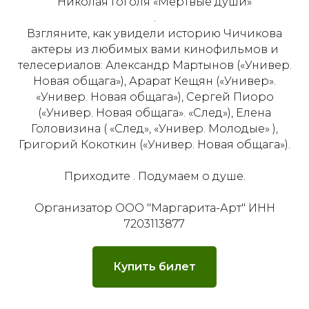
Николая Гоголя «Мертвые души»
.
Взгляните, как увидели историю Чичикова
актеры из любимых вами кинофильмов и
телесериалов: Александр Мартынов («Универ.
Новая общага»), Арарат Кещян («Универ».
«Универ. Новая общага»), Сергей Пиоро
(«Универ. Новая общага». «След»), Елена
Головизина ( «След», «Универ. Молодые» ),
Григорий Кокоткин («Универ. Новая общага»).
Приходите . Подумаем о душе.
Организатор ООО "Маргарита-Арт" ИНН
7203113877
Купить билет