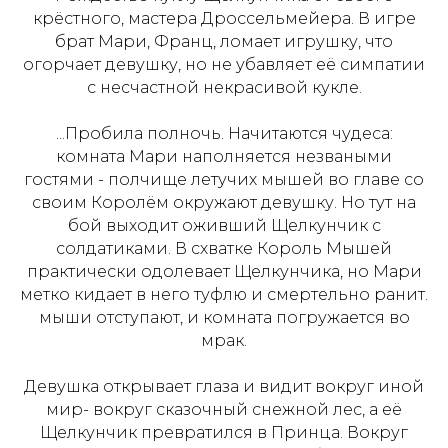
крёстного, мастера Дроссельмейера. В игре
брат Мари, Франц, ломает игрушку, что
огорчает девушку, но не убавляет её симпатии
с несчастной некрасивой кукле.
...Пробила полночь. Начитаются чудеса:
комната Мари наполняется незваными
гостями - полчище летучих мышей во главе со
своим Королём окружают девушку. Но тут на
бой выходит оживший Щелкунчик с
солдатиками. В схватке Король Мышей
практически одолевает Щелкунчика, но Мари
метко кидает в него туфлю и смертельно ранит.
мыши отступают, и комната погружается во
мрак.
Девушка открывает глаза и видит вокруг иной
мир- вокруг сказочный снежной лес, а её
Щелкунчик превратился в Принца. Вокруг