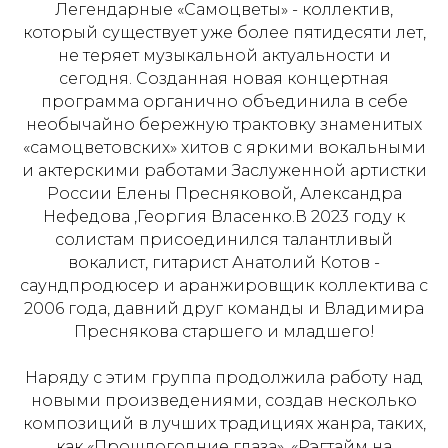
Легендарные «Самоцветы» - коллектив,
который существует уже более пятидесяти лет,
не теряет музыкальной актуальности и
сегодня. Созданная новая концертная
программа органично объединила в себе
необычайно бережную трактовку знаменитых
«самоцветовских» хитов с яркими вокальными
и актерскими работами Заслуженной артистки
России Елены Пресняковой, Александра
Нефедова ,Георгия Власенко.В 2023 году к
солистам присоединился талантливый
вокалист, гитарист Анатолий Котов -
саундпродюсер и аранжировщик коллектива с
2006 года, давний друг команды и Владимира
Преснякова старшего и младшего!
Наряду с этим группа продолжила работу над
новыми произведениями, создав несколько
композиций в лучших традициях жанра, таких,
как «Прошлогодние глаза», «Рэгтайм на