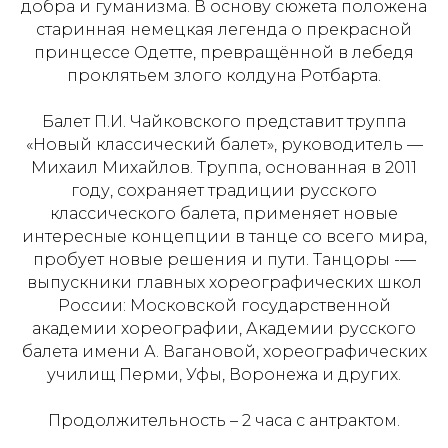
добра и гуманизма. В основу сюжета положена
старинная немецкая легенда о прекрасной
принцессе Одетте, превращённой в лебедя
проклятьем злого колдуна Ротбарта.
Балет П.И. Чайковского представит труппа
«Новый классический балет», руководитель —
Михаил Михайлов. Труппа, основанная в 2011
году, сохраняет традиции русского
классического балета, применяет новые
интересные концепции в танце со всего мира,
пробует новые решения и пути. Танцоры -—
выпускники главных хореографических школ
России: Московской государственной
академии хореографии, Академии русского
балета имени А. Вагановой, хореографических
училищ Перми, Уфы, Воронежа и других.
Продолжительность – 2 часа с антрактом.