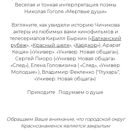
Веселая и тонкая интерпретация поэмы
Николая Гоголя «Мертвые души»
.
Взгляните, как увидели историю Чичикова
актеры из любимых вами кинофильмов и
телесериалов:Кирилл Быркин («
Балканский
рубеж
», «
Красный шелк
», «
Хардкор
»)
, Арарат
Кещян («Универ». «Универ. Новая общага»),
Сергей Пиоро («Универ. Новая общага».
«След»), Елена Головизина ( «След», «Универ.
Молодые» ), Владимир Фекленко ("Глухарь",
«Универ. Новая общага»).
Приходите . Подумаем о душе.
Обращаем Ваше внимание, что городской округ
Краснознаменск является закрытым