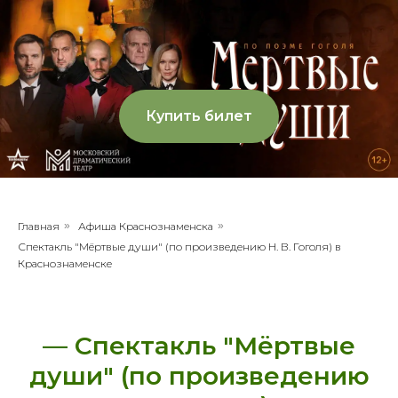
Купить билет
Главная
»
Афиша Краснознаменска
»
Спектакль "Мёртвые души" (по произведению Н. В. Гоголя) в
Краснознаменске
— Спектакль "Мёртвые
души" (по произведению