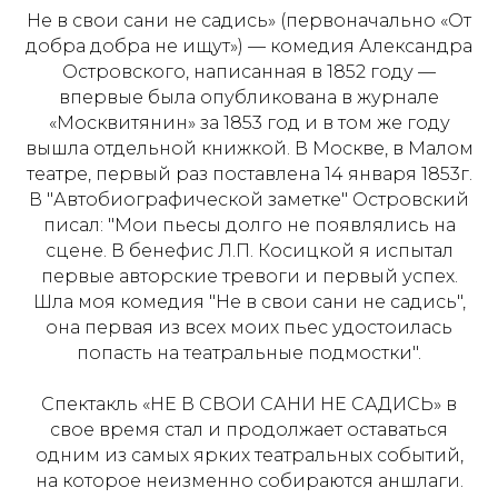
Не в свои сани не садись» (первоначально «От
добра добра не ищут») — комедия Александра
Островского, написанная в 1852 году —
впервые была опубликована в журнале
«Москвитянин» за 1853 год и в том же году
вышла отдельной книжкой. В Москве, в Малом
театре, первый раз поставлена 14 января 1853г.
В "Автобиографической заметке" Островский
писал: "Мои пьесы долго не появлялись на
сцене. В бенефис Л.П. Косицкой я испытал
первые авторские тревоги и первый успех.
Шла моя комедия "Не в свои сани не садись",
она первая из всех моих пьес удостоилась
попасть на театральные подмостки".
Спектакль «НЕ В СВОИ САНИ НЕ САДИСЬ» в
свое время стал и продолжает оставаться
одним из самых ярких театральных событий,
на которое неизменно собираются аншлаги.