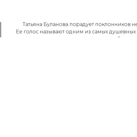
Татьяна Буланова порадует поклонников
Ее голос называют одним из самых душевных 
огромное количество всенародно любимых х
все врем
На юбилейном концерте прозвучат все са
хиты: «Мой ненаглядный», «Не плачь», 
Певица многократно становилась лауреато
находятся в хит-парадах самых популярных ро
это всегда душевная атмосфера, ведь каждая
каждом из
Организатор ООО ВсеКонц