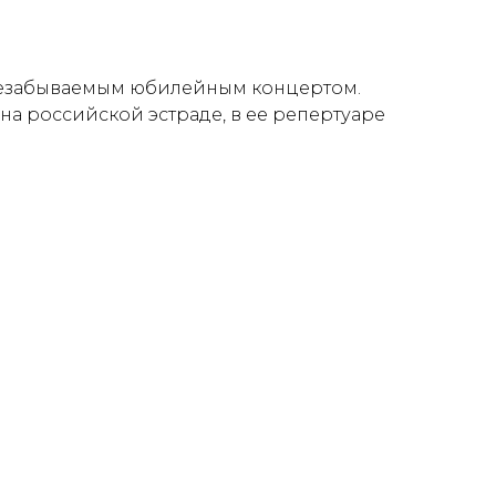
 незабываемым юбилейным концертом.
на российской эстраде, в ее репертуаре
итов, которые мы называем песнями на
ена!
мые любимые и проверенные временем
«Ясный мой свет» и многие другие.
м «Песни года», ее песни постоянно
ссийских радиостанций. А ее концерты –
 песня Татьяны – о жизни, о судьбе, о
 нас.
ерты ИНН 1657230700